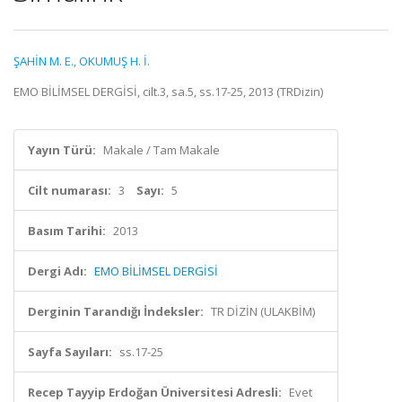
ŞAHİN M. E.
,
OKUMUŞ H. İ.
EMO BİLİMSEL DERGİSİ, cilt.3, sa.5, ss.17-25, 2013 (TRDizin)
Yayın Türü:
Makale / Tam Makale
Cilt numarası:
3
Sayı:
5
Basım Tarihi:
2013
Dergi Adı:
EMO BİLİMSEL DERGİSİ
Derginin Tarandığı İndeksler:
TR DİZİN (ULAKBİM)
Sayfa Sayıları:
ss.17-25
Recep Tayyip Erdoğan Üniversitesi Adresli:
Evet