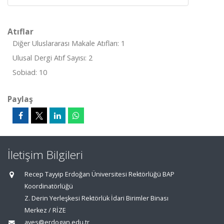
Atıflar
Diğer Uluslararası Makale Atıfları: 1
Ulusal Dergi Atıf Sayısı: 2
Sobiad: 10
Paylaş
İletişim Bilgileri
Recep Tayyip Erdoğan Üniversitesi Rektörlüğü BAP
Koordinatörlüğü
Z. Derin Yerleşkesi Rektörlük İdari Birimler Binası
Merkez / RİZE
aves@erdogan.edu.tr