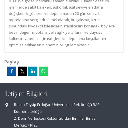
0.001) ve görsel berraklık zamanla azaldı. Fumaric asit tüm
işlemlerde sabit kalırken, askorbik asit seviyeleri daha
değişkenlik gösterdi ve depolamadan 20 gün sonra bir
toparlanma sergiledi. Genel olarak, bu çalışma, üzüm
suyundaki biyoaktif bileşiklerin stabilitesini korumak, böylece
besin değerini, potansiyel sağlık yararlarını ve duyusal
kalitesini artırmak için ısıl işlem ve depolama koşullarının
optimize edilmesinin önemini vurgulamaktadır.
Paylaş
İletişim Bilgileri
Recep Tayyip Erdoğan Üniversitesi Rektörlüğü BAP
Koordinatörlüğü
Z. Derin Yerleşkesi Rektörlük İdari Birimler Binası
Merkez / RİZE