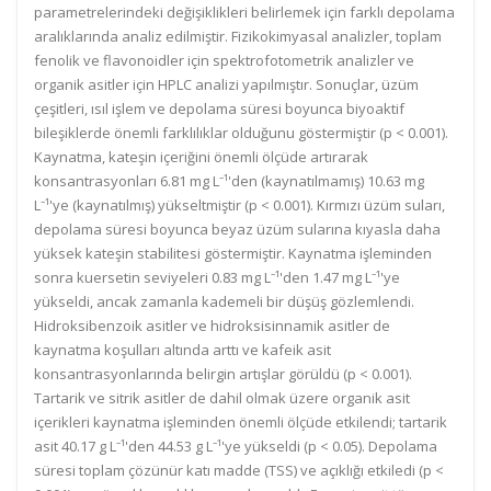
parametrelerindeki değişiklikleri belirlemek için farklı depolama
aralıklarında analiz edilmiştir. Fizikokimyasal analizler, toplam
fenolik ve flavonoidler için spektrofotometrik analizler ve
organik asitler için HPLC analizi yapılmıştır. Sonuçlar, üzüm
çeşitleri, ısıl işlem ve depolama süresi boyunca biyoaktif
bileşiklerde önemli farklılıklar olduğunu göstermiştir (p < 0.001).
Kaynatma, kateşin içeriğini önemli ölçüde artırarak
konsantrasyonları 6.81 mg L⁻¹'den (kaynatılmamış) 10.63 mg
L⁻¹'ye (kaynatılmış) yükseltmiştir (p < 0.001). Kırmızı üzüm suları,
depolama süresi boyunca beyaz üzüm sularına kıyasla daha
yüksek kateşin stabilitesi göstermiştir. Kaynatma işleminden
sonra kuersetin seviyeleri 0.83 mg L⁻¹'den 1.47 mg L⁻¹'ye
yükseldi, ancak zamanla kademeli bir düşüş gözlemlendi.
Hidroksibenzoik asitler ve hidroksisinnamik asitler de
kaynatma koşulları altında arttı ve kafeik asit
konsantrasyonlarında belirgin artışlar görüldü (p < 0.001).
Tartarik ve sitrik asitler de dahil olmak üzere organik asit
içerikleri kaynatma işleminden önemli ölçüde etkilendi; tartarik
asit 40.17 g L⁻¹'den 44.53 g L⁻¹'ye yükseldi (p < 0.05). Depolama
süresi toplam çözünür katı madde (TSS) ve açıklığı etkiledi (p <