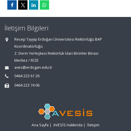
İletişim Bilgileri
Recep Tayyip Erdoğan Üniversitesi Rektörlüğü BAP
Koordinatörlüğü
Z. Derin Yerleşkesi Rektörlük İdari Birimler Binası
Merkez / RİZE
aves@erdogan.edu.tr
0464 223 61 26
0464 223 74 06
Ana Sayfa
|
AVESİS Hakkında
|
İletişim