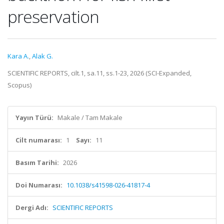
preservation
Kara A.
,
Alak G.
SCIENTIFIC REPORTS, cilt.1, sa.11, ss.1-23, 2026 (SCI-Expanded,
Scopus)
Yayın Türü:
Makale / Tam Makale
Cilt numarası:
1
Sayı:
11
Basım Tarihi:
2026
Doi Numarası:
10.1038/s41598-026-41817-4
Dergi Adı:
SCIENTIFIC REPORTS