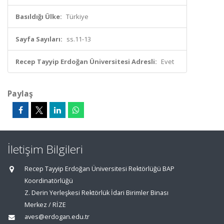
Basıldığı Ülke:
Türkiye
Sayfa Sayıları:
ss.11-13
Recep Tayyip Erdoğan Üniversitesi Adresli:
Evet
Paylaş
İletişim Bilgileri
Recep Tayyip Erdoğan Üniversitesi Rektörlüğü BAP
Koordinatörlüğü
Z. Derin Yerleşkesi Rektörlük İdari Birimler Binası
Merkez / RİZE
aves@erdogan.edu.tr