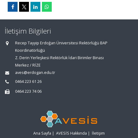
İletişim Bilgileri
Recep Tayyip Erdoğan Üniversitesi Rektörlüğü BAP
Koordinatörlüğü
Z. Derin Yerleşkesi Rektörlük İdari Birimler Binası
Merkez / RİZE
aves@erdogan.edu.tr
0464 223 61 26
0464 223 74 06
Ana Sayfa
|
AVESİS Hakkında
|
İletişim