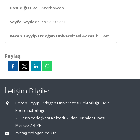
Basıldığı Ülke:
Azerbaycan
Sayfa Sayıları:
ss.1209-1221
Recep Tayyip Erdoğan Üniversitesi Adresli:
Evet
Paylaş
İletişim Bilgileri
Recep Tayyip Erdoğan Üniversitesi Rektörlüğü BAP
Koordinatörlüğü
Z. Derin Yerleşkesi Rektörlük İdari Birimler Binası
Merkez / RİZE
aves@erdogan.edu.tr