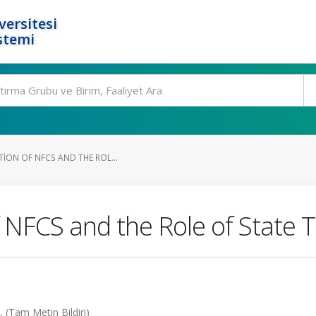
ersitesi
stemi
TION OF NFCS AND THE ROL...
f NFCS and the Role of State 
 (Tam Metin Bildiri)