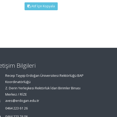
Atıf İçin Kopyala
letişim Bilgileri
Recep Tayyip Erdoğan Üniversitesi Rektörlüğü BAP
Koordinatörlüğü
Z. Derin Yerleşkesi Rektörlük İdari Birimler Binası
Merkez / RİZE
aves@erdogan.edu.tr
0464 223 61 26
0464 223 74 06