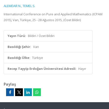
ALEMDAR N.
,
TEMEL S.
International Conference on Pure and Applied Mathematics (ICPAM
2015), Van, Türkiye, 25 - 28 Ağustos 2015, (Özet Bildiri)
Yayın Türü:
Bildiri / Özet Bildiri
Basıldığı Şehir:
Van
Basıldığı Ülke:
Türkiye
Recep Tayyip Erdoğan Üniversitesi Adresli:
Hayır
Paylaş