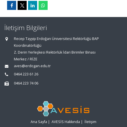
İletişim Bilgileri
Recep Tayyip Erdoğan Üniversitesi Rektörlüğü BAP
Koordinatörlüğü
Z. Derin Yerleşkesi Rektörlük İdari Birimler Binası
Merkez / RİZE
aves@erdogan.edu.tr
0464 223 61 26
0464 223 74 06
Ana Sayfa
|
AVESİS Hakkında
|
İletişim