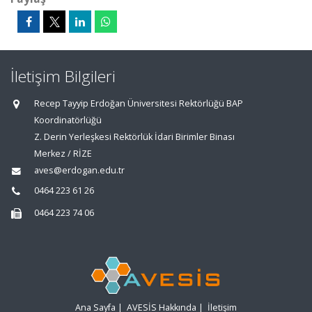
İletişim Bilgileri
Recep Tayyip Erdoğan Üniversitesi Rektörlüğü BAP
Koordinatörlüğü
Z. Derin Yerleşkesi Rektörlük İdari Birimler Binası
Merkez / RİZE
aves@erdogan.edu.tr
0464 223 61 26
0464 223 74 06
Ana Sayfa
|
AVESİS Hakkında
|
İletişim