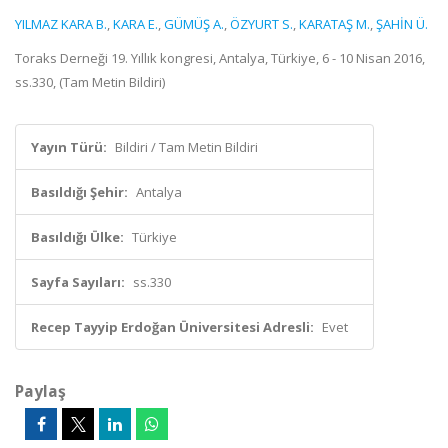
YILMAZ KARA B.
,
KARA E.
,
GÜMÜŞ A.
,
ÖZYURT S.
,
KARATAŞ M.
,
ŞAHİN Ü.
Toraks Derneği 19. Yıllık kongresi, Antalya, Türkiye, 6 - 10 Nisan 2016,
ss.330, (Tam Metin Bildiri)
Yayın Türü:
Bildiri / Tam Metin Bildiri
Basıldığı Şehir:
Antalya
Basıldığı Ülke:
Türkiye
Sayfa Sayıları:
ss.330
Recep Tayyip Erdoğan Üniversitesi Adresli:
Evet
Paylaş