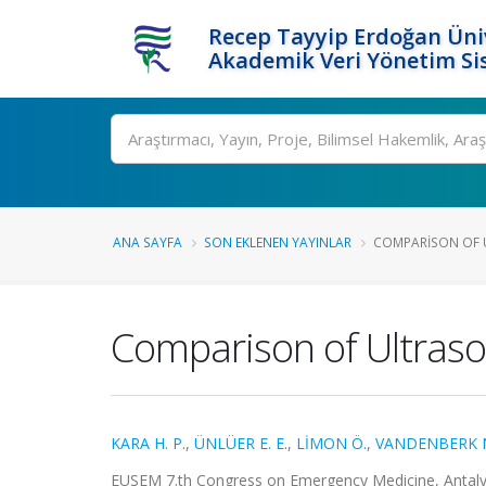
Recep Tayyip Erdoğan Üniv
Akademik Veri Yönetim Si
Ara
ANA SAYFA
SON EKLENEN YAYINLAR
COMPARISON OF 
Comparison of Ultraso
KARA H. P.
,
ÜNLÜER E. E.
,
LİMON Ö.
,
VANDENBERK 
EUSEM 7.th Congress on Emergency Medicine, Antalya