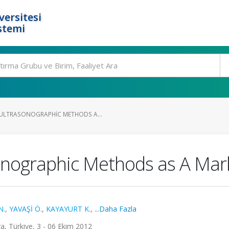
ersitesi
stemi
ULTRASONOGRAPHIC METHODS A...
nographic Methods as A Mark
N.
,
YAVAŞİ Ö.
,
KAYAYURT K.
,
...Daha Fazla
, Türkiye, 3 - 06 Ekim 2012