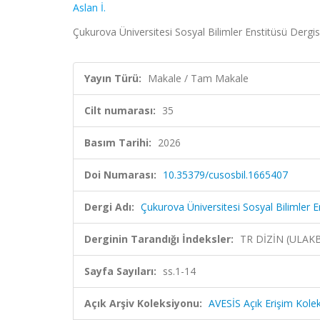
Aslan İ.
Çukurova Üniversitesi Sosyal Bilimler Enstitüsü Dergisi
Yayın Türü:
Makale / Tam Makale
Cilt numarası:
35
Basım Tarihi:
2026
Doi Numarası:
10.35379/cusosbil.1665407
Dergi Adı:
Çukurova Üniversitesi Sosyal Bilimler E
Derginin Tarandığı İndeksler:
TR DİZİN (ULAK
Sayfa Sayıları:
ss.1-14
Açık Arşiv Koleksiyonu:
AVESİS Açık Erişim Kole