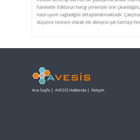
hareketle folklorun hangi yönleriyle öne çıkarıldığını
nasıl uyum sağladığını detaylandırmaktadır. Çalışma,
düşünce nesnesi olarak ele alınışına ışık tutmayı he
Ana Sayfa
|
AVESİS Hakkında
|
İletişim