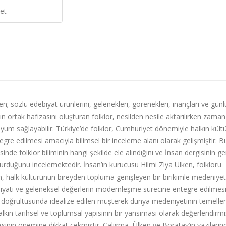
et
yen; sözlü edebiyat ürünlerini, gelenekleri, görenekleri, inançları ve gün
ğın ortak hafızasını oluşturan folklor, nesilden nesile aktarılırken zaman
yum sağlayabilir. Türkiye’de folklor, Cumhuriyet dönemiyle halkın kültü
e edilmesi amacıyla bilimsel bir inceleme alanı olarak gelişmiştir. B
de folklor biliminin hangi şekilde ele alındığını ve İnsan dergisinin ge
e durduğunu incelemektedir. İnsan’ın kurucusu Hilmi Ziya Ülken, folkloru
en, halk kültürünün bireyden topluma genişleyen bir birikimle medeniyet
ebiyatı ve geleneksel değerlerin modernleşme sürecine entegre edilmes
doğrultusunda idealize edilen müşterek dünya medeniyetinin temeller
alkın tarihsel ve toplumsal yapısının bir yansıması olarak değerlendirmi
mesinin önemine dikkat çekmiştir. Çalışma, Ülken ve Boratav’ın yazıları