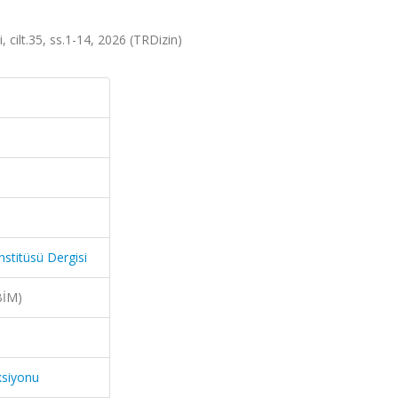
, cilt.35, ss.1-14, 2026 (TRDizin)
nstitüsü Dergisi
BİM)
ksiyonu