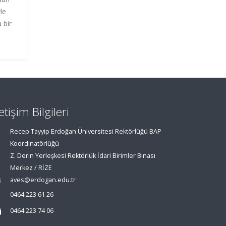
le
 bir
letişim Bilgileri
Recep Tayyip Erdoğan Üniversitesi Rektörlüğü BAP
Koordinatörlüğü
Z. Derin Yerleşkesi Rektörlük İdari Birimler Binası
Merkez / RİZE
aves@erdogan.edu.tr
0464 223 61 26
0464 223 74 06