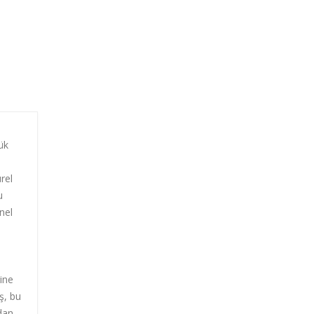
lük
rel
u
nel
i
ine
ş, bu
ndan