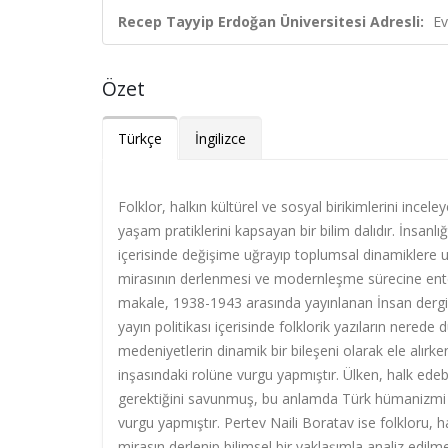
Recep Tayyip Erdoğan Üniversitesi Adresli:
Ev
Özet
Türkçe
İngilizce
Folklor, halkın kültürel ve sosyal birikimlerini incele
yaşam pratiklerini kapsayan bir bilim dalıdır. İnsanlı
içerisinde değişime uğrayıp toplumsal dinamiklere u
mirasının derlenmesi ve modernleşme sürecine entegr
makale, 1938-1943 arasında yayınlanan İnsan dergisin
yayın politikası içerisinde folklorik yazıların nered
medeniyetlerin dinamik bir bileşeni olarak ele alırk
inşasındaki rolüne vurgu yapmıştır. Ülken, halk ed
gerektiğini savunmuş, bu anlamda Türk hümanizmi 
vurgu yapmıştır. Pertev Naili Boratav ise folkloru, h
mirasın derlenip bilimsel bir yaklaşımla analiz edil