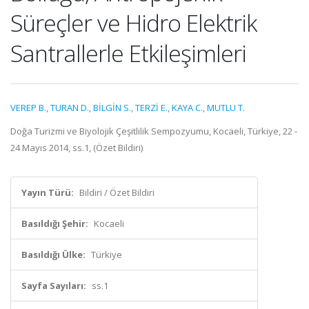
Süreçler ve Hidro Elektrik
Santrallerle Etkileşimleri
VEREP B.
,
TURAN D.
,
BİLGİN S.
,
TERZİ E.
,
KAYA C.
,
MUTLU T.
Doğa Turizmi ve Biyolojik Çeşitlilik Sempozyumu, Kocaeli, Türkiye, 22 -
24 Mayıs 2014, ss.1, (Özet Bildiri)
Yayın Türü:
Bildiri / Özet Bildiri
Basıldığı Şehir:
Kocaeli
Basıldığı Ülke:
Türkiye
Sayfa Sayıları:
ss.1