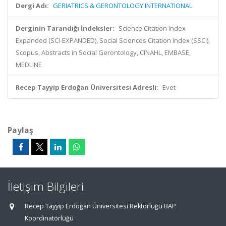
Dergi Adı:
GERIATRICS & GERONTOLOGY INTERNATIONAL
Derginin Tarandığı İndeksler:
Science Citation Index
Expanded (SCI-EXPANDED), Social Sciences Citation Index (SSCI),
Scopus, Abstracts in Social Gerontology, CINAHL, EMBASE,
MEDLINE
Recep Tayyip Erdoğan Üniversitesi Adresli:
Evet
Paylaş
İletişim Bilgileri
Recep Tayyip Erdoğan Üniversitesi Rektörlüğü BAP
Koordinatörlüğü