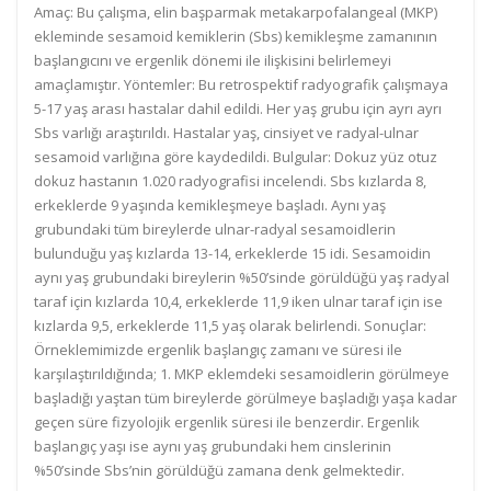
Amaç: Bu çalışma, elin başparmak metakarpofalangeal (MKP)
ekleminde sesamoid kemiklerin (Sbs) kemikleşme zamanının
başlangıcını ve ergenlik dönemi ile ilişkisini belirlemeyi
amaçlamıştır. Yöntemler: Bu retrospektif radyografik çalışmaya
5-17 yaş arası hastalar dahil edildi. Her yaş grubu için ayrı ayrı
Sbs varlığı araştırıldı. Hastalar yaş, cinsiyet ve radyal-ulnar
sesamoid varlığına göre kaydedildi. Bulgular: Dokuz yüz otuz
dokuz hastanın 1.020 radyografisi incelendi. Sbs kızlarda 8,
erkeklerde 9 yaşında kemikleşmeye başladı. Aynı yaş
grubundaki tüm bireylerde ulnar-radyal sesamoidlerin
bulunduğu yaş kızlarda 13-14, erkeklerde 15 idi. Sesamoidin
aynı yaş grubundaki bireylerin %50’sinde görüldüğü yaş radyal
taraf için kızlarda 10,4, erkeklerde 11,9 iken ulnar taraf için ise
kızlarda 9,5, erkeklerde 11,5 yaş olarak belirlendi. Sonuçlar:
Örneklemimizde ergenlik başlangıç zamanı ve süresi ile
karşılaştırıldığında; 1. MKP eklemdeki sesamoidlerin görülmeye
başladığı yaştan tüm bireylerde görülmeye başladığı yaşa kadar
geçen süre fizyolojik ergenlik süresi ile benzerdir. Ergenlik
başlangıç yaşı ise aynı yaş grubundaki hem cinslerinin
%50’sinde Sbs’nin görüldüğü zamana denk gelmektedir.