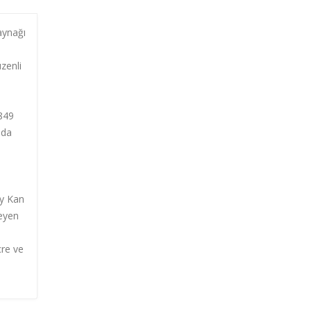
aynağı
zenli
1849
nda
ay Kan
meyen
cre ve