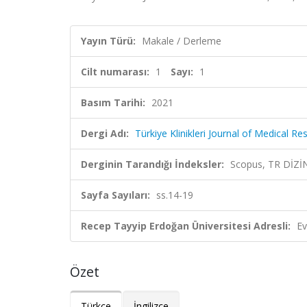
Yayın Türü:
Makale / Derleme
Cilt numarası:
1
Sayı:
1
Basım Tarihi:
2021
Dergi Adı:
Türkiye Klinikleri Journal of Medical Re
Derginin Tarandığı İndeksler:
Scopus, TR DİZİ
Sayfa Sayıları:
ss.14-19
Recep Tayyip Erdoğan Üniversitesi Adresli:
Ev
Özet
Türkçe
İngilizce