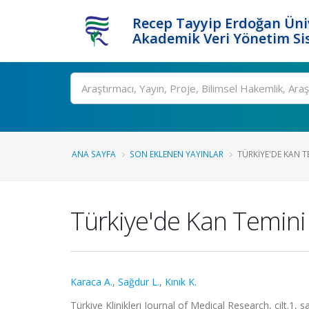
Recep Tayyip Erdoğan Üniv
Akademik Veri Yönetim Si
Ara
ANA SAYFA
SON EKLENEN YAYINLAR
TÜRKIYE'DE KAN TE
Türkiye'de Kan Temini 
Karaca A.
,
Sağdur L.
,
Kınık K.
Türkiye Klinikleri Journal of Medical Research, cilt.1, 