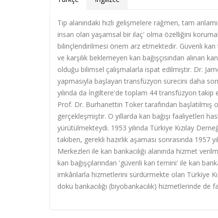
Tıp alanındaki hızlı gelişmelere rağmen, tam anlamı 
insan olan yaşamsal bir ilaç' olma özelliğini korum
bilinçlendirilmesi önem arz etmektedir. Güvenli kan
ve karşılık beklemeyen kan bağışçısından alınan kanl
olduğu bilimsel çalışmalarla ispat edilmiştir. Dr. Ja
yapmasıyla başlayan transfüzyon sürecini daha sonr
yılında da İngiltere'de toplam 44 transfüzyon takip e
Prof. Dr. Burhanettin Toker tarafından başlatılmış o
gerçekleşmiştir. O yıllarda kan bağışı faaliyetleri 
yürütülmekteydi. 1953 yılında Türkiye Kızılay Derne
takiben, gerekli hazırlık aşaması sonrasında 1957 y
Merkezleri ile kan bankacılığı alanında hizmet veri
kan bağışçılarından 'güvenli kan temini' ile kan bank
imkânlarla hizmetlerini sürdürmekte olan Türkiye Kı
doku bankacılığı (biyobankacılık) hizmetlerinde de faal