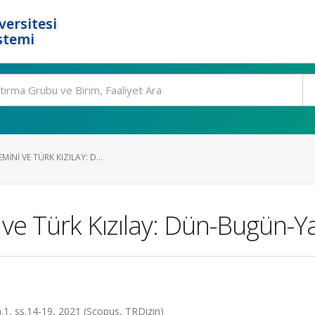
ersitesi
stemi
MINI VE TÜRK KIZILAY: D...
ve Türk Kızılay: Dün-Bugün-Y
sa.1, ss.14-19, 2021 (Scopus, TRDizin)