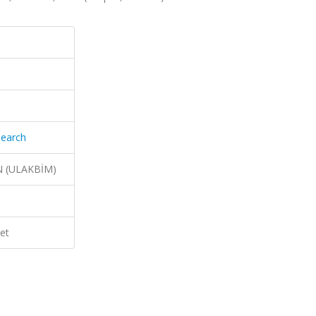
search
N (ULAKBİM)
et