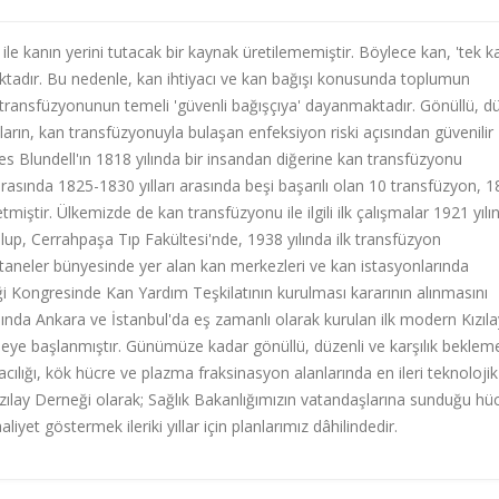
ile kanın yerini tutacak bir kaynak üretilememiştir. Böylece kan, 'tek k
aktadır. Bu nedenle, kan ihtiyacı ve kan bağışı konusunda toplumun
 transfüzyonunun temeli 'güvenli bağışçıya' dayanmaktadır. Gönüllü, dü
arın, kan transfüzyonuyla bulaşan enfeksiyon riski açısından güvenilir
mes Blundell'ın 1818 yılında bir insandan diğerine kan transfüzyonu
asında 1825-1830 yılları arasında beşi başarılı olan 10 transfüzyon, 
tmiştir. Ülkemizde de kan transfüzyonu ile ilgili ilk çalışmalar 1921 yılı
lup, Cerrahpaşa Tıp Fakültesi'nde, 1938 yılında ilk transfüzyon
hastaneler bünyesinde yer alan kan merkezleri ve kan istasyonlarında
ği Kongresinde Kan Yardım Teşkilatının kurulması kararının alınmasını
ılında Ankara ve İstanbul'da eş zamanlı olarak kurulan ilk modern Kızıl
lmeye başlanmıştır. Günümüze kadar gönüllü, düzenli ve karşılık bekle
acılığı, kök hücre ve plazma fraksinasyon alanlarında en ileri teknolojik
zılay Derneği olarak; Sağlık Bakanlığımızın vatandaşlarına sunduğu hü
iyet göstermek ileriki yıllar için planlarımız dâhilindedir.