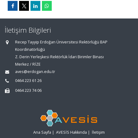
İletişim Bilgileri
Recep Tayyip Erdoğan Üniversitesi Rektörlüğü BAP
Koordinatörlüğü
Z. Derin Yerleşkesi Rektörlük İdari Birimler Binası
Merkez / RİZE
aves@erdogan.edu.tr
0464 223 61 26
0464 223 74 06
Ana Sayfa
|
AVESİS Hakkında
|
İletişim