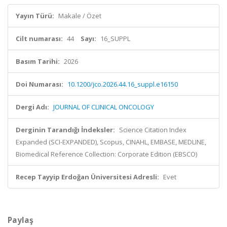
Yayın Türü:
Makale / Özet
Cilt numarası:
44
Sayı:
16_SUPPL
Basım Tarihi:
2026
Doi Numarası:
10.1200/jco.2026.44.16_suppl.e16150
Dergi Adı:
JOURNAL OF CLINICAL ONCOLOGY
Derginin Tarandığı İndeksler:
Science Citation Index
Expanded (SCI-EXPANDED), Scopus, CINAHL, EMBASE, MEDLINE,
Biomedical Reference Collection: Corporate Edition (EBSCO)
Recep Tayyip Erdoğan Üniversitesi Adresli:
Evet
Paylaş