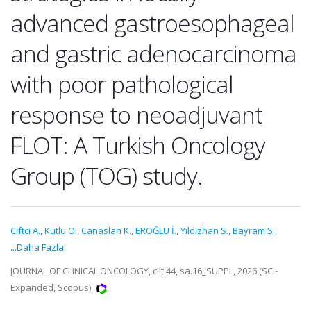
advanced gastroesophageal
and gastric adenocarcinoma
with poor pathological
response to neoadjuvant
FLOT: A Turkish Oncology
Group (TOG) study.
Ciftci A.
,
Kutlu O.
,
Canaslan K.
,
EROĞLU İ.
,
Yildizhan S.
,
Bayram S.
,
...Daha Fazla
JOURNAL OF CLINICAL ONCOLOGY, cilt.44, sa.16_SUPPL, 2026 (SCI-
Expanded, Scopus)