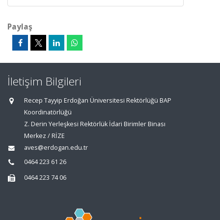
Paylaş
İletişim Bilgileri
Recep Tayyip Erdoğan Üniversitesi Rektörlüğü BAP
Koordinatörlüğü
Z. Derin Yerleşkesi Rektörlük İdari Birimler Binası
Merkez / RİZE
aves@erdogan.edu.tr
0464 223 61 26
0464 223 74 06