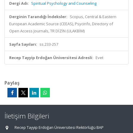
Dergi Adı:
Spiritual Psychology and Counseling
Derginin Tarandığı İndeksler:
Scopus, Central & Eastern
European Academic Source (CEEAS), Psycinfo, Directory of
Open Access Journals, TR DİZİN (ULAKBİM)
Sayfa Sayıları:
ss.233-257
Recep Tayyip Erdoğan Üniversitesi Adresli:
Evet
Paylaş
İletişim Bilgileri
Recep Tayyip Erdoğan Üniversitesi Rektörlüğü BAP