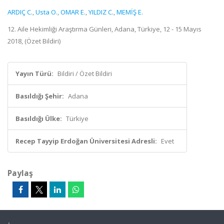
ARDIÇ C.
,
Usta O.
,
OMAR E.
,
YILDIZ C.
,
MEMİŞ E.
12. Aile Hekimliği Araştırma Günleri, Adana, Türkiye, 12 - 15 Mayıs
2018, (Özet Bildiri)
Yayın Türü:
Bildiri / Özet Bildiri
Basıldığı Şehir:
Adana
Basıldığı Ülke:
Türkiye
Recep Tayyip Erdoğan Üniversitesi Adresli:
Evet
Paylaş