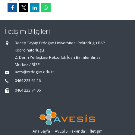
İletişim Bilgileri
Recep Tayyip Erdoğan Üniversitesi Rektörlüğü BAP
Koordinatörlüğü
Z. Derin Yerleşkesi Rektörlük İdari Birimler Binası
Merkez / RİZE
aves@erdogan.edu.tr
0464 223 61 26
0464 223 74 06
Ana Sayfa
|
AVESİS Hakkında
|
İletişim