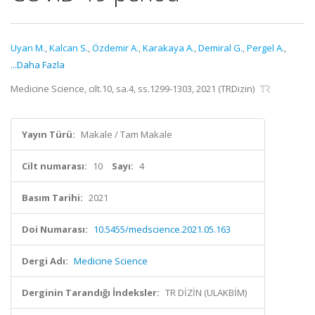
Uyan M.
,
Kalcan S.
,
Özdemir A.
,
Karakaya A.
,
Demiral G.
,
Pergel A.
,
...Daha Fazla
Medicine Science, cilt.10, sa.4, ss.1299-1303, 2021 (TRDizin)
Yayın Türü:
Makale / Tam Makale
Cilt numarası:
10
Sayı:
4
Basım Tarihi:
2021
Doi Numarası:
10.5455/medscience.2021.05.163
Dergi Adı:
Medicine Science
Derginin Tarandığı İndeksler:
TR DİZİN (ULAKBİM)