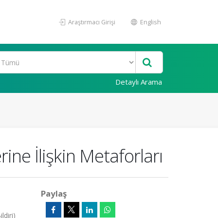
Araştırmacı Girişi
English
Detaylı Arama
ine İlişkin Metaforları
Paylaş
diri)