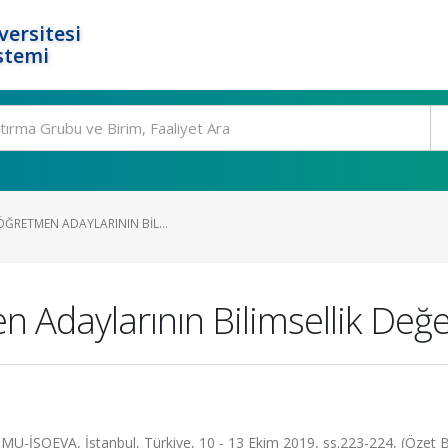
ersitesi
stemi
ÖĞRETMEN ADAYLARININ BIL...
n Adaylarının Bilimsellik Değer
OEVA, İstanbul, Türkiye, 10 - 13 Ekim 2019, ss.223-224, (Özet Bil