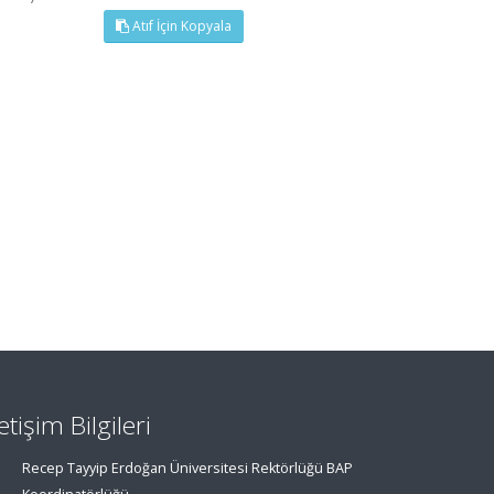
Atıf İçin Kopyala
letişim Bilgileri
Recep Tayyip Erdoğan Üniversitesi Rektörlüğü BAP