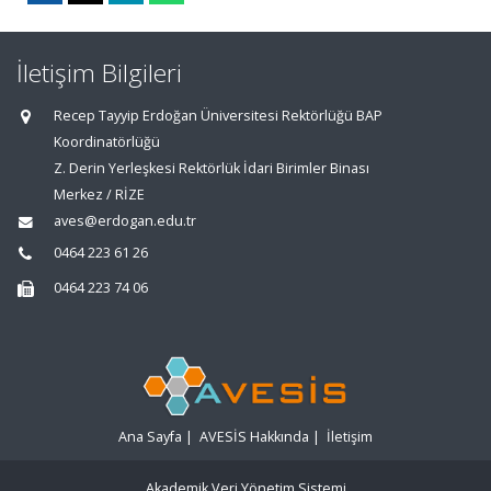
İletişim Bilgileri
Recep Tayyip Erdoğan Üniversitesi Rektörlüğü BAP
Koordinatörlüğü
Z. Derin Yerleşkesi Rektörlük İdari Birimler Binası
Merkez / RİZE
aves@erdogan.edu.tr
0464 223 61 26
0464 223 74 06
Ana Sayfa
|
AVESİS Hakkında
|
İletişim
Akademik Veri Yönetim Sistemi