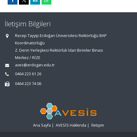
İletişim Bilgileri
Recep Tayyip Erdoğan Üniversitesi Rektörlüğü BAP
Koordinatörlüğü
Z. Derin Yerleşkesi Rektörlük İdari Birimler Binası
Merkez / RİZE
aves@erdogan.edu.tr
0464 223 61 26
0464 223 74 06
Ana Sayfa
|
AVESİS Hakkında
|
İletişim