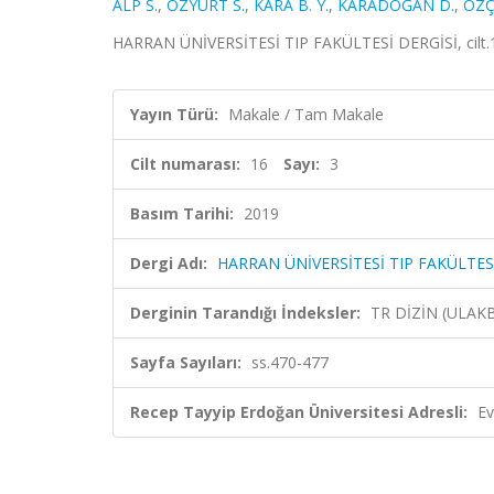
ALP S.
,
ÖZYURT S.
,
KARA B. Y.
,
KARADOĞAN D.
,
ÖZÇ
HARRAN ÜNİVERSİTESİ TIP FAKÜLTESİ DERGİSİ, cilt.16
Yayın Türü:
Makale / Tam Makale
Cilt numarası:
16
Sayı:
3
Basım Tarihi:
2019
Dergi Adı:
HARRAN ÜNİVERSİTESİ TIP FAKÜLTES
Derginin Tarandığı İndeksler:
TR DİZİN (ULAK
Sayfa Sayıları:
ss.470-477
Recep Tayyip Erdoğan Üniversitesi Adresli:
Ev