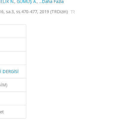
ELİK N.
,
GÜMÜŞ A.
,
...Daha Fazla
, sa.3, ss.470-477, 2019 (TRDizin)
İ DERGİSİ
BİM)
et