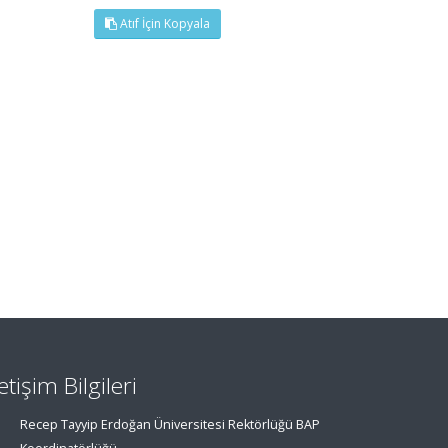
Atıf İçin Kopyala
letişim Bilgileri
Recep Tayyip Erdoğan Üniversitesi Rektörlüğü BAP