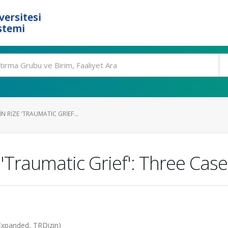
ersitesi
stemi
N RIZE 'TRAUMATIC GRIEF...
 'Traumatic Grief': Three Cas
I-Expanded, TRDizin)