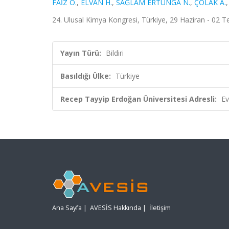
FAİZ Ö.
,
ELVAN H.
,
SAĞLAM ERTUNGA N.
,
ÇOLAK A.
24. Ulusal Kimya Kongresi, Türkiye, 29 Haziran - 02
Yayın Türü:
Bildiri
Basıldığı Ülke:
Türkiye
Recep Tayyip Erdoğan Üniversitesi Adresli:
Ev
Ana Sayfa
|
AVESİS Hakkında
|
İletişim