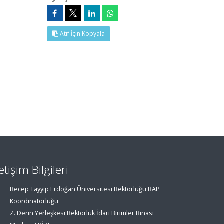
Atıf İçin Kopyala
letişim Bilgileri
Recep Tayyip Erdoğan Üniversitesi Rektörlüğü BAP
Koordinatörlüğü
Z. Derin Yerleşkesi Rektörlük İdari Birimler Binası