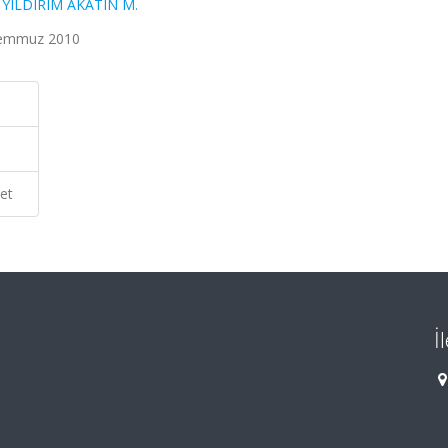
,
YILDIRIM AKATIN M.
 Temmuz 2010
et
İ