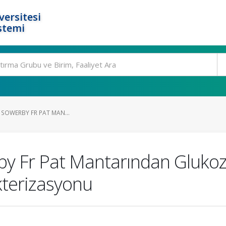
ersitesi
stemi
 SOWERBY FR PAT MAN...
rby Fr Pat Mantarından Glukoz
akterizasyonu