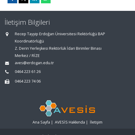
İletişim Bilgileri
Recep Tayyip Erdoğan Üniversitesi Rektörlüğü BAP
Koordinatörlüğü
Z. Derin Yerleşkesi Rektörlük İdari Birimler Binası
Merkez / RİZE
aves@erdogan.edu.tr
0464 223 61 26
0464 223 74 06
Ana Sayfa
|
AVESİS Hakkında
|
İletişim