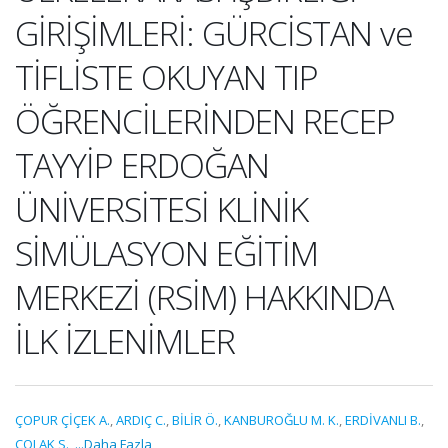
GİRİŞİMLERİ: GÜRCİSTAN ve
TİFLİSTE OKUYAN TIP
ÖĞRENCİLERİNDEN RECEP
TAYYİP ERDOĞAN
ÜNİVERSİTESİ KLİNİK
SİMÜLASYON EĞİTİM
MERKEZİ (RSİM) HAKKINDA
İLK İZLENİMLER
ÇOPUR ÇİÇEK A.
,
ARDIÇ C.
,
BİLİR Ö.
,
KANBUROĞLU M. K.
,
ERDİVANLI B.
,
ÇOLAK S.
,
...Daha Fazla