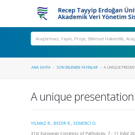
Recep Tayyip Erdoğan Üniv
Akademik Veri Yönetim Si
Ara
ANA SAYFA
SON EKLENEN YAYINLAR
A UNIQUE PRESENT
A unique presentation 
YILMAZ R.
,
BEDİR R.
,
SEMERCİ O.
31st European Congress of Pathology, 7 - 11 Eylül 2019