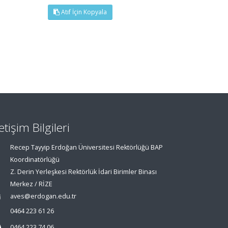
Atıf İçin Kopyala
letişim Bilgileri
Recep Tayyip Erdoğan Üniversitesi Rektörlüğü BAP
Koordinatörlüğü
Z. Derin Yerleşkesi Rektörlük İdari Birimler Binası
Merkez / RİZE
aves@erdogan.edu.tr
0464 223 61 26
0464 223 74 06