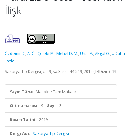
İlişki
Özdemir D.
,
A. Ö.
,
Çelebi M.
,
Mehel D. M.
,
Ünal A.
,
Akgül G.
,
...Daha
Fazla
Sakarya Tıp Dergisi, cilt.9, sa.3, ss.544-549, 2019 (TRDizin)
Yayın Türü:
Makale / Tam Makale
Cilt numarası:
9
Sayı:
3
Basım Tarihi:
2019
Dergi Adı:
Sakarya Tıp Dergisi