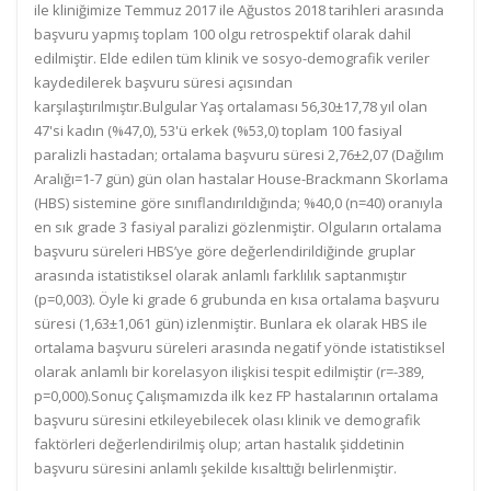
ile kliniğimize Temmuz 2017 ile Ağustos 2018 tarihleri arasında
başvuru yapmış toplam 100 olgu retrospektif olarak dahil
edilmiştir. Elde edilen tüm klinik ve sosyo-demografik veriler
kaydedilerek başvuru süresi açısından
karşılaştırılmıştır.Bulgular Yaş ortalaması 56,30±17,78 yıl olan
47'si kadın (%47,0), 53'ü erkek (%53,0) toplam 100 fasiyal
paralizli hastadan; ortalama başvuru süresi 2,76±2,07 (Dağılım
Aralığı=1-7 gün) gün olan hastalar House-Brackmann Skorlama
(HBS) sistemine göre sınıflandırıldığında; %40,0 (n=40) oranıyla
en sık grade 3 fasiyal paralizi gözlenmiştir. Olguların ortalama
başvuru süreleri HBS’ye göre değerlendirildiğinde gruplar
arasında istatistiksel olarak anlamlı farklılık saptanmıştır
(p=0,003). Öyle ki grade 6 grubunda en kısa ortalama başvuru
süresi (1,63±1,061 gün) izlenmiştir. Bunlara ek olarak HBS ile
ortalama başvuru süreleri arasında negatif yönde istatistiksel
olarak anlamlı bir korelasyon ilişkisi tespit edilmiştir (r=-389,
p=0,000).Sonuç Çalışmamızda ilk kez FP hastalarının ortalama
başvuru süresini etkileyebilecek olası klinik ve demografik
faktörleri değerlendirilmiş olup; artan hastalık şiddetinin
başvuru süresini anlamlı şekilde kısalttığı belirlenmiştir.