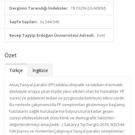
Derginin Tarandığı İndeksler:
TR DİZİN (ULAKBİM)
Sayfa Sayıları:
ss.544-549
Recep Tayyip Erdoğan Üniversitesi Adresli:
Evet
Özet
Türkçe
İngilizce
Amaç Fasiyal paralizi (FP) sıklıkla idiopatik ve takiben travmatik
etiolojiyle ortaya çıkan kişide yıkıcı etkileri olan bir hastalıktır. FP
süresi ve şiddetinin tedavi ve prognozda belirleyici etkisi vardır.
Bu nedenle çalışmamızda FP semptomları göstermeye başlamış
hastaların sağlık kuruluşlarına başvurusuna kadar geçen
süreyi etkileyebilecek olası klinik ve demografik faktörleri
değerlendirmeyi amaçladık.. ( Sakarya Tıp Dergisi 2019, 9(3):544-
549 )Gereç ve YöntemlerÇalışmaya fasiyal paralizi semptomları