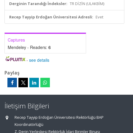
Derginin Tarandığı İndeksler:
TR DİZİN (ULAKBİM)
Recep Tayyip Erdoğan Üniversitesi Adresli:
Evet
Captures
Mendeley - Readers:
6
-
see details
Paylaş
İletişim Bilgileri
Recep Tayyip Erdoğan Üniversitesi Rektörlüğü BAP
Koordinatörlüğü
Z. Derin Yerleşkesi Rektörlük İdari Birimler Binası