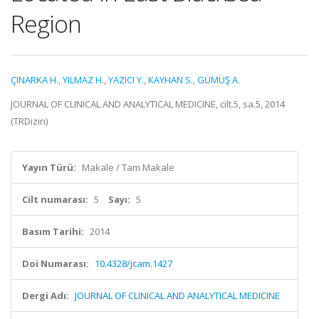
Region
ÇINARKA H.
,
YILMAZ H.
,
YAZICI Y.
,
KAYHAN S.
,
GÜMÜŞ A.
JOURNAL OF CLINICAL AND ANALYTICAL MEDICINE, cilt.5, sa.5, 2014
(TRDizin)
Yayın Türü:
Makale / Tam Makale
Cilt numarası:
5
Sayı:
5
Basım Tarihi:
2014
Doi Numarası:
10.4328/jcam.1427
Dergi Adı:
JOURNAL OF CLINICAL AND ANALYTICAL MEDICINE