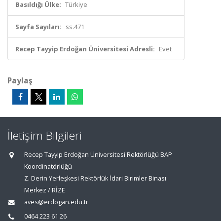
Basıldığı Ülke:
Türkiye
Sayfa Sayıları:
ss.471
Recep Tayyip Erdoğan Üniversitesi Adresli:
Evet
Paylaş
İletişim Bilgileri
Recep Tayyip Erdoğan Üniversitesi Rektörlüğü BAP
Koordinatörlüğü
Z. Derin Yerleşkesi Rektörlük İdari Birimler Binası
Merkez / RİZE
aves@erdogan.edu.tr
0464 223 61 26