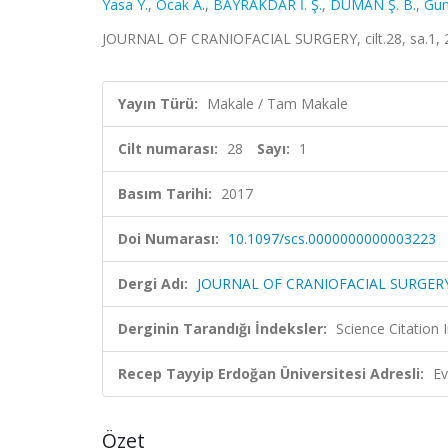
Yasa Y.
,
Ocak A.
,
BAYRAKDAR İ. Ş.
,
DUMAN Ş. B.
,
Gum
JOURNAL OF CRANIOFACIAL SURGERY, cilt.28, sa.1, 
Yayın Türü:
Makale / Tam Makale
Cilt numarası:
28
Sayı:
1
Basım Tarihi:
2017
Doi Numarası:
10.1097/scs.0000000000003223
Dergi Adı:
JOURNAL OF CRANIOFACIAL SURGER
Derginin Tarandığı İndeksler:
Science Citation
Recep Tayyip Erdoğan Üniversitesi Adresli:
Ev
Özet