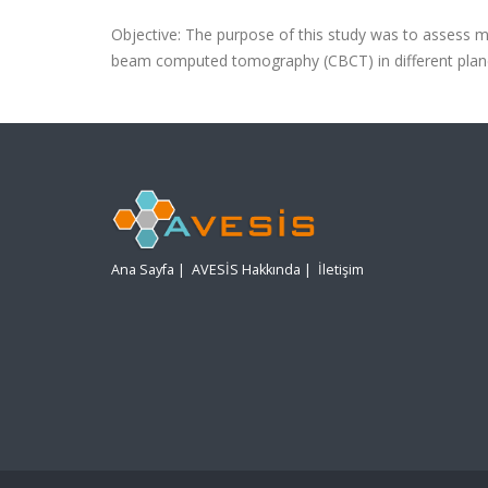
Objective: The purpose of this study was to assess m
beam computed tomography (CBCT) in different planes
Ana Sayfa
|
AVESİS Hakkında
|
İletişim