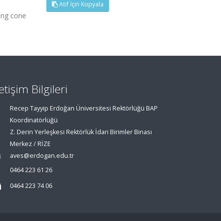
Atıf İçin Kopyala
sing cone
letişim Bilgileri
Recep Tayyip Erdoğan Üniversitesi Rektörlüğü BAP
Koordinatörlüğü
Z. Derin Yerleşkesi Rektörlük İdari Birimler Binası
Merkez / RİZE
aves@erdogan.edu.tr
0464 223 61 26
0464 223 74 06