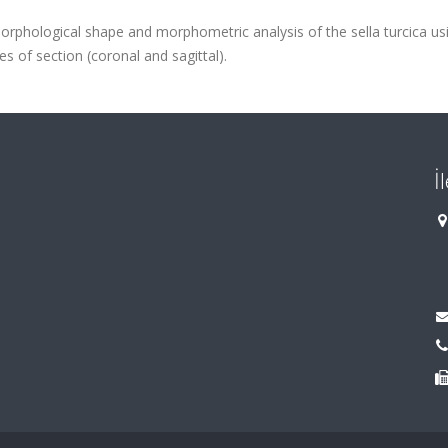
orphological shape and morphometric analysis of the sella turcica u
 of section (coronal and sagittal).
İ