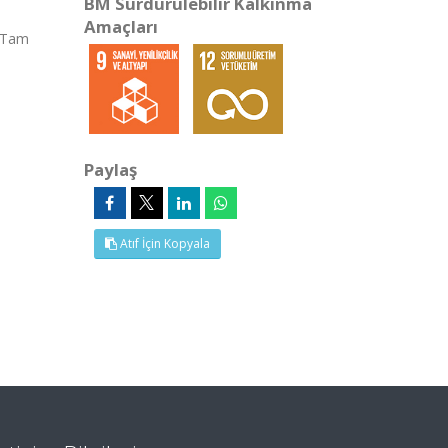
BM Sürdürülebilir Kalkınma
Amaçları
 (Tam
Paylaş
Atıf İçin Kopyala