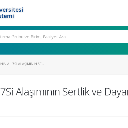
ersitesi
stemi
IN AL-7SI ALAŞIMININ SE...
-7Si Alaşımının Sertlik ve Day