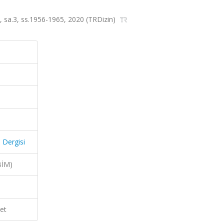
.10, sa.3, ss.1956-1965, 2020 (TRDizin)
ü Dergisi
BİM)
et