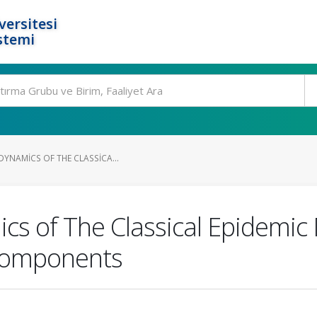
ersitesi
stemi
DYNAMICS OF THE CLASSICA...
cs of The Classical Epidemic
Components