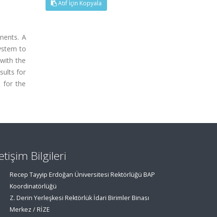
Atıf İçin Kopyala
nents. A
system to
with the
ults for
 for the
letişim Bilgileri
Recep Tayyip Erdoğan Üniversitesi Rektörlüğü BAP
Koordinatörlüğü
Z. Derin Yerleşkesi Rektörlük İdari Birimler Binası
Merkez / RİZE