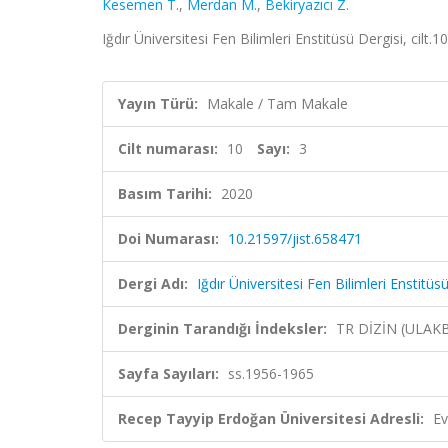
Kesemen T.
,
Merdan M.
,
Bekiryazıcı Z.
Iğdır Üniversitesi Fen Bilimleri Enstitüsü Dergisi, cilt
Yayın Türü:
Makale / Tam Makale
Cilt numarası:
10
Sayı:
3
Basım Tarihi:
2020
Doi Numarası:
10.21597/jist.658471
Dergi Adı:
Iğdır Üniversitesi Fen Bilimleri Enstitüs
Derginin Tarandığı İndeksler:
TR DİZİN (ULAK
Sayfa Sayıları:
ss.1956-1965
Recep Tayyip Erdoğan Üniversitesi Adresli:
Ev