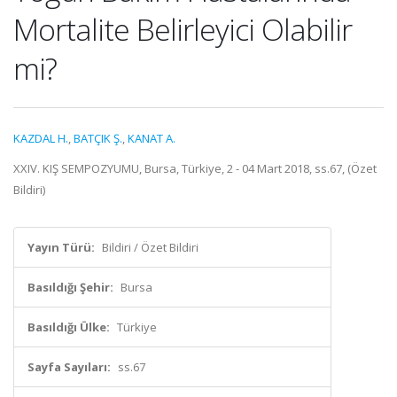
Mortalite Belirleyici Olabilir
mi?
KAZDAL H.
,
BATÇIK Ş.
,
KANAT A.
XXIV. KIŞ SEMPOZYUMU, Bursa, Türkiye, 2 - 04 Mart 2018, ss.67, (Özet
Bildiri)
Yayın Türü:
Bildiri / Özet Bildiri
Basıldığı Şehir:
Bursa
Basıldığı Ülke:
Türkiye
Sayfa Sayıları:
ss.67