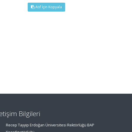
Atıf İçin Kopyala
letişim Bilgileri
Recep Tayyip Erdoğan Üniversitesi Rektörlüğü BAP