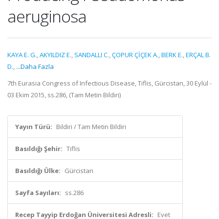
aeruginosa
KAYA E. G.
,
AKYILDIZ E.
,
SANDALLI C.
,
ÇOPUR ÇİÇEK A.
,
BERK E.
,
ERÇAL B.
D.
,
...Daha Fazla
7th Eurasia Congress of Infectious Disease, Tiflis, Gürcistan, 30 Eylül -
03 Ekim 2015, ss.286, (Tam Metin Bildiri)
Yayın Türü:
Bildiri / Tam Metin Bildiri
Basıldığı Şehir:
Tiflis
Basıldığı Ülke:
Gürcistan
Sayfa Sayıları:
ss.286
Recep Tayyip Erdoğan Üniversitesi Adresli:
Evet