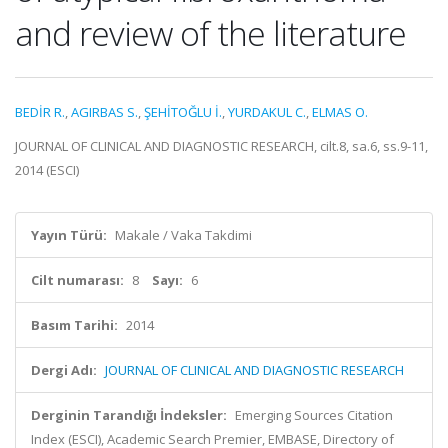
and review of the literature
BEDİR R.
,
AGIRBAS S.
,
ŞEHİTOĞLU İ.
,
YURDAKUL C.
,
ELMAS O.
JOURNAL OF CLINICAL AND DIAGNOSTIC RESEARCH, cilt.8, sa.6, ss.9-11,
2014 (ESCI)
Yayın Türü:
Makale / Vaka Takdimi
Cilt numarası:
8
Sayı:
6
Basım Tarihi:
2014
Dergi Adı:
JOURNAL OF CLINICAL AND DIAGNOSTIC RESEARCH
Derginin Tarandığı İndeksler:
Emerging Sources Citation
Index (ESCI), Academic Search Premier, EMBASE, Directory of