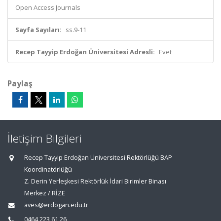
Open Access Journals
Sayfa Sayıları:
ss.9-11
Recep Tayyip Erdoğan Üniversitesi Adresli:
Evet
Paylaş
İletişim Bilgileri
Recep Tayyip Erdoğan Üniversitesi Rektörlüğü BAP
Koordinatörlüğü
Z. Derin Yerleşkesi Rektörlük İdari Birimler Binası
Merkez / RİZE
aves@erdogan.edu.tr
0464 223 61 26