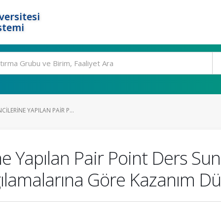
ersitesi
stemi
ILERINE YAPILAN PAIR P...
ne Yapılan Pair Point Ders Su
gılamalarına Göre Kazanım Dü