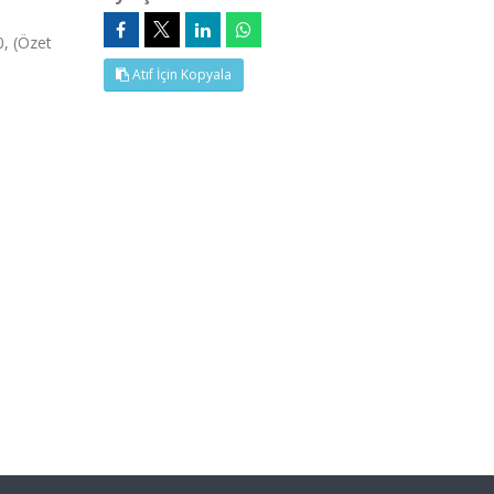
0, (Özet
Atıf İçin Kopyala