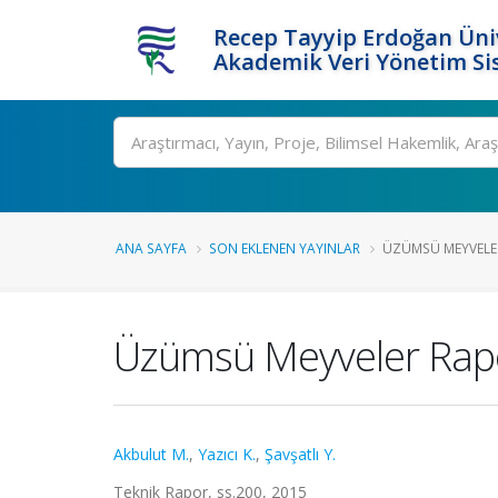
Recep Tayyip Erdoğan Üniv
Akademik Veri Yönetim Si
Ara
ANA SAYFA
SON EKLENEN YAYINLAR
ÜZÜMSÜ MEYVELE
Üzümsü Meyveler Rap
Akbulut M.
,
Yazıcı K.
,
Şavşatlı Y.
Teknik Rapor, ss.200, 2015