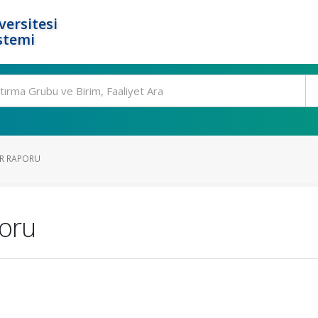
ersitesi
stemi
R RAPORU
oru