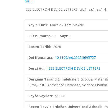
Gül F.
IEEE ELECTRON DEVICE LETTERS, cilt.1, sa.1, ss.1-4,
Yayın Türü:
Makale / Tam Makale
Cilt numarası:
1
Sayı:
1
Basım Tarihi:
2026
Doi Numarası:
10.1109/led.2026.3695757
Dergi Adı:
IEEE ELECTRON DEVICE LETTERS
Derginin Tarandığı İndeksler:
Scopus, Material
(ProQuest), Aerospace Database, Science Citati
Sayfa Sayıları:
ss.1-4
Recep Tayyip Erdoğan Üniversitesi Adresli:
Ev