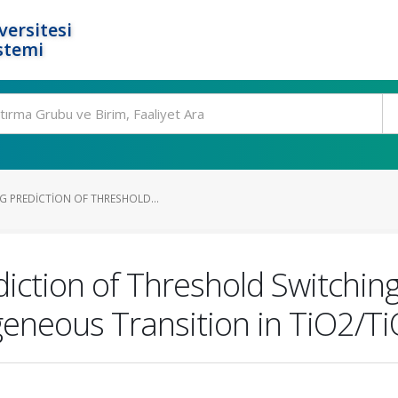
ersitesi
stemi
G PREDICTION OF THRESHOLD...
ction of Threshold Switching
eneous Transition in TiO2/T