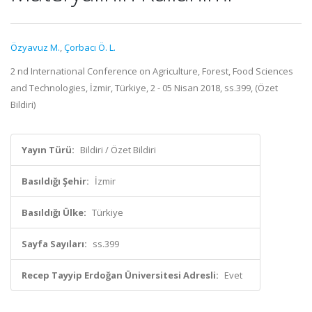
Özyavuz M.
,
Çorbacı Ö. L.
2 nd International Conference on Agriculture, Forest, Food Sciences
and Technologies, İzmir, Türkiye, 2 - 05 Nisan 2018, ss.399, (Özet
Bildiri)
Yayın Türü:
Bildiri / Özet Bildiri
Basıldığı Şehir:
İzmir
Basıldığı Ülke:
Türkiye
Sayfa Sayıları:
ss.399
Recep Tayyip Erdoğan Üniversitesi Adresli:
Evet