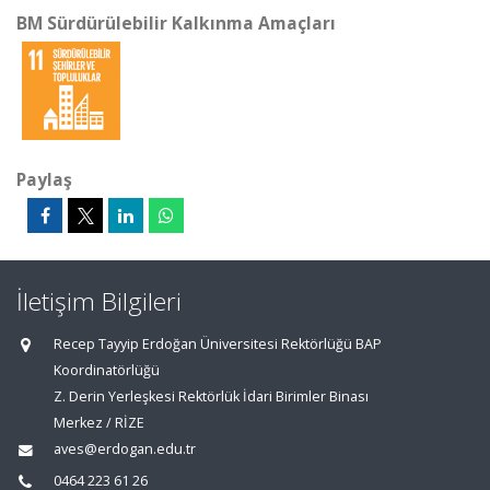
BM Sürdürülebilir Kalkınma Amaçları
Paylaş
İletişim Bilgileri
Recep Tayyip Erdoğan Üniversitesi Rektörlüğü BAP
Koordinatörlüğü
Z. Derin Yerleşkesi Rektörlük İdari Birimler Binası
Merkez / RİZE
aves@erdogan.edu.tr
0464 223 61 26