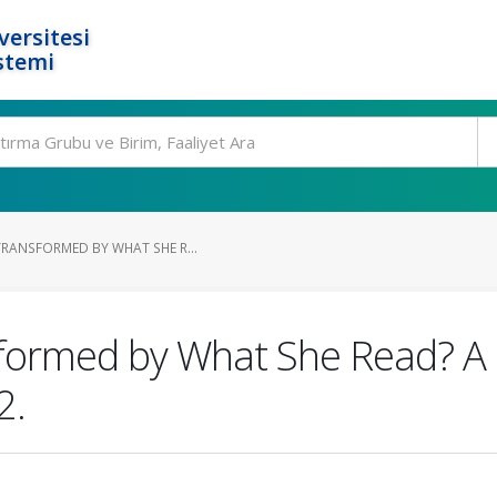
ersitesi
stemi
TRANSFORMED BY WHAT SHE R...
formed by What She Read? A 
2.