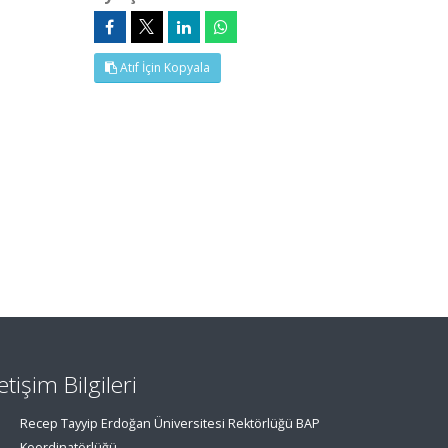
Atıf İçin Kopyala
letişim Bilgileri
Recep Tayyip Erdoğan Üniversitesi Rektörlüğü BAP
Koordinatörlüğü