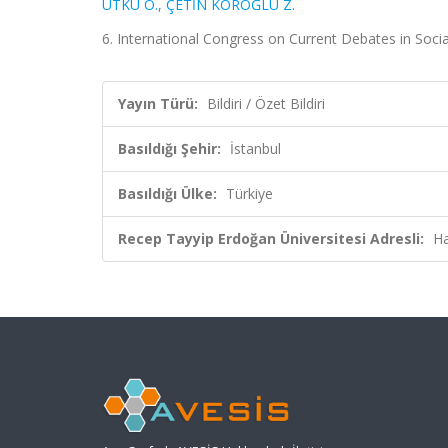
UTKU Ö.
,
ÇETİN KÖROĞLU Z.
6. International Congress on Current Debates in Social 
Yayın Türü:
Bildiri / Özet Bildiri
Basıldığı Şehir:
İstanbul
Basıldığı Ülke:
Türkiye
Recep Tayyip Erdoğan Üniversitesi Adresli:
Ha