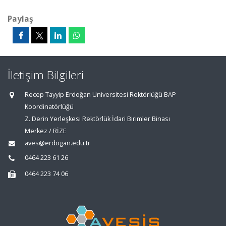
Paylaş
İletişim Bilgileri
Recep Tayyip Erdoğan Üniversitesi Rektörlüğü BAP
Koordinatörlüğü
Z. Derin Yerleşkesi Rektörlük İdari Birimler Binası
Merkez / RİZE
aves@erdogan.edu.tr
0464 223 61 26
0464 223 74 06