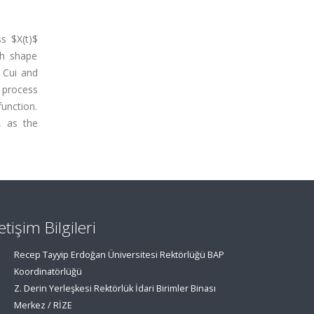
s $X(t)$
th shape
 Cui and
 process
unction.
, as the
letişim Bilgileri
Recep Tayyip Erdoğan Üniversitesi Rektörlüğü BAP
Koordinatörlüğü
Z. Derin Yerleşkesi Rektörlük İdari Birimler Binası
Merkez / RİZE