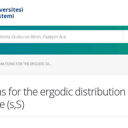
ersitesi
stemi
ATIONS FOR THE ERGODIC DI...
 for the ergodic distribution
 (s,S)