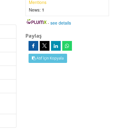
Mentions
News:
1
-
see details
Paylaş
Atıf İçin Kopyala