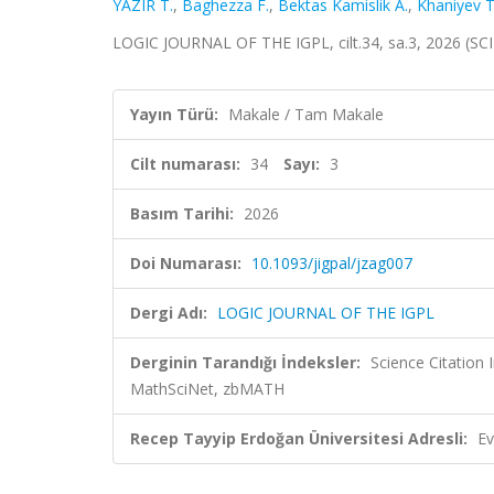
YAZIR T.
,
Baghezza F.
,
Bektas Kamislik A.
,
Khaniyev T
LOGIC JOURNAL OF THE IGPL, cilt.34, sa.3, 2026 (SC
Yayın Türü:
Makale / Tam Makale
Cilt numarası:
34
Sayı:
3
Basım Tarihi:
2026
Doi Numarası:
10.1093/jigpal/jzag007
Dergi Adı:
LOGIC JOURNAL OF THE IGPL
Derginin Tarandığı İndeksler:
Science Citatio
MathSciNet, zbMATH
Recep Tayyip Erdoğan Üniversitesi Adresli:
Ev