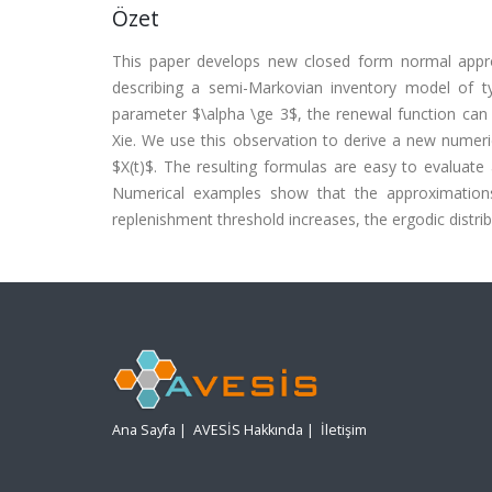
Özet
This paper develops new closed form normal approx
describing a semi-Markovian inventory model of t
parameter $\alpha \ge 3$, the renewal function can 
Xie. We use this observation to derive a new numeri
$X(t)$. The resulting formulas are easy to evaluate
Numerical examples show that the approximation
replenishment threshold increases, the ergodic distrib
Ana Sayfa
|
AVESİS Hakkında
|
İletişim